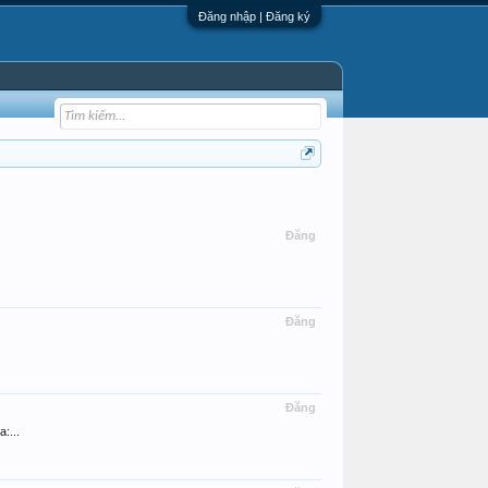
Đăng nhập | Đăng ký
Đăng
Đăng
Đăng
:...