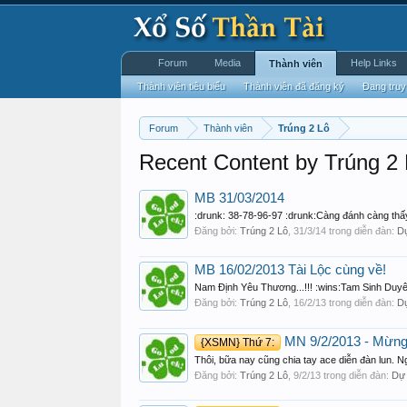
Forum
Media
Help Links
Thành viên
Thành viên tiêu biểu
Thành viên đã đăng ký
Đang truy
Forum
Thành viên
Trúng 2 Lô
Recent Content by Trúng 2
MB 31/03/2014
:drunk: 38-78-96-97 :drunk:Càng đánh càng thấ
Đăng bởi:
Trúng 2 Lô
,
31/3/14
trong diễn đàn:
D
MB 16/02/2013 Tài Lộc cùng về!
Nam Định Yêu Thương...!!! :wins:Tam Sinh Duyên
Đăng bởi:
Trúng 2 Lô
,
16/2/13
trong diễn đàn:
D
MN 9/2/2013 - Mừng
{XSMN} Thứ 7:
Thôi, bữa nay cũng chia tay ace diễn đàn lun. Ng
Đăng bởi:
Trúng 2 Lô
,
9/2/13
trong diễn đàn:
Dự