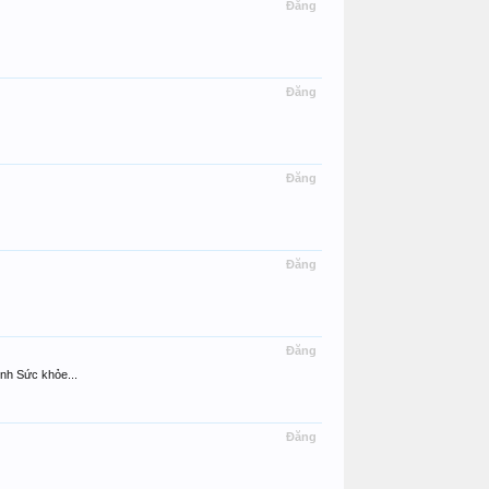
Đăng
Đăng
Đăng
Đăng
Đăng
nh Sức khỏe...
Đăng