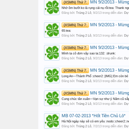
MN 9/2/2013 - Mừng
{XSMN} Thứ 7:
Nhờ ôm bưỡi ko là rụng cái nụ rồi:tea: Thank n
Đăng bởi:
Trúng 2 Lô
,
9/2/13
trong diễn đàn:
Dự
MN 9/2/2013 - Mừng
{XSMN} Thứ 7:
65:tea:
Đăng bởi:
Trúng 2 Lô
,
9/2/13
trong diễn đàn:
Dự
MN 9/2/2013 - Mừng
{XSMN} Thứ 7:
Mình ta cô đơn vậy sao ta:132: :drunk:
Đăng bởi:
Trúng 2 Lô
,
9/2/13
trong diễn đàn:
Dự
MN 9/2/2013 - Mừng
{XSMN} Thứ 7:
Long An—Thành Phố :cheer2: [IMG] Em còn bé lắm
Đăng bởi:
Trúng 2 Lô
,
9/2/13
trong diễn đàn:
Dự
MN 9/2/2013 - Mừng
{XSMN} Thứ 7:
Cung chúc tân xuân—Vạn sự như ý Năm cũ sắp qu
Đăng bởi:
Trúng 2 Lô
,
9/2/13
trong diễn đàn:
Dự
MB 07-02-2013 *Hốt Tiền Chủ Lô*
Hà Nội ngày này sẽ có em yêu :nodo::cheer2::nod
Đăng bởi:
Trúng 2 Lô
,
7/2/13
trong diễn đàn:
Dự 