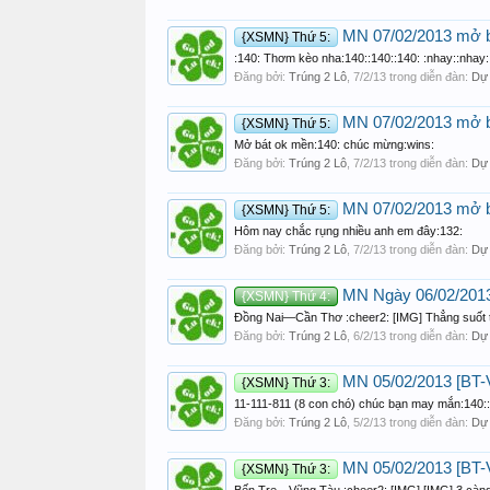
MN 07/02/2013 mở bá
{XSMN} Thứ 5:
:140: Thơm kèo nha:140::140::140: :nhay::nhay:
Đăng bởi:
Trúng 2 Lô
,
7/2/13
trong diễn đàn:
Dự
MN 07/02/2013 mở bá
{XSMN} Thứ 5:
Mở bát ok mền:140: chúc mừng:wins:
Đăng bởi:
Trúng 2 Lô
,
7/2/13
trong diễn đàn:
Dự
MN 07/02/2013 mở bá
{XSMN} Thứ 5:
Hôm nay chắc rụng nhiều anh em đây:132:
Đăng bởi:
Trúng 2 Lô
,
7/2/13
trong diễn đàn:
Dự
MN Ngày 06/02/201
{XSMN} Thứ 4:
Đồng Nai—Cần Thơ :cheer2: [IMG] Thẳng suốt tuy
Đăng bởi:
Trúng 2 Lô
,
6/2/13
trong diễn đàn:
Dự
MN 05/02/2013 [BT-V
{XSMN} Thứ 3:
11-111-811 (8 con chó) chúc bạn may mắn:140::wi
Đăng bởi:
Trúng 2 Lô
,
5/2/13
trong diễn đàn:
Dự
MN 05/02/2013 [BT-V
{XSMN} Thứ 3: