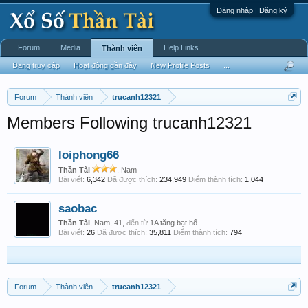
Đăng nhập | Đăng ký
Forum
Media
Help Links
Thành viên
Đang truy cập
Hoạt động gần đây
New Profile Posts
...
Forum
Thành viên
trucanh12321
Members Following trucanh12321
loiphong66
Thần Tài
, Nam
Bài viết:
6,342
Đã được thích:
234,949
Điểm thành tích:
1,044
saobac
Thần Tài
, Nam, 41,
đến từ
1A tăng bạt hổ
Bài viết:
26
Đã được thích:
35,811
Điểm thành tích:
794
Forum
Thành viên
trucanh12321