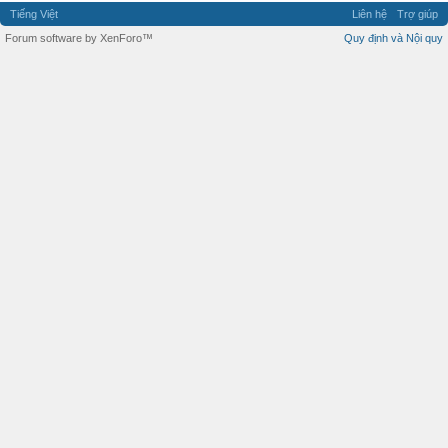
Tiếng Việt
Liên hệ
Trợ giúp
Forum software by XenForo™
Quy định và Nội quy