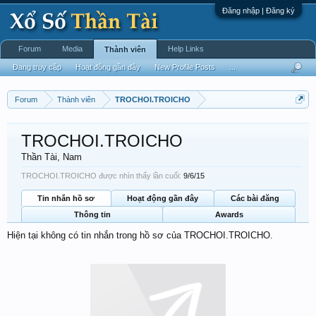
Đăng nhập | Đăng ký
Forum
Media
Help Links
Thành viên
Đang truy cập
Hoạt động gần đây
New Profile Posts
...
Forum
Thành viên
TROCHOI.TROICHO
TROCHOI.TROICHO
Thần Tài
, Nam
TROCHOI.TROICHO được nhìn thấy lần cuối:
9/6/15
Tin nhắn hồ sơ
Hoạt động gần đây
Các bài đăng
Thông tin
Awards
Hiện tại không có tin nhắn trong hồ sơ của TROCHOI.TROICHO.