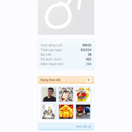
Hoạt động cuối:
9/6/15
Tham gia ngày:
6/12/14
Bài viết:
38
Đã được thích:
652
Điểm thành tích:
294
Đang theo dõi
9
Xem tất cả