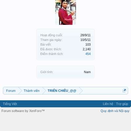
Hoạt động cuối:
28/9/11
Tham gia ngày:
10/5/11
Bài viết:
103
Đã được thích:
2,140
Điểm thành tích:
454
Giới tính:
Nam
Forum
Thành viên
TRIỂN CHIÊU_@@
Tiếng Việt
Liên hệ
Trợ giúp
Forum software by XenForo™
Quy định và Nội quy