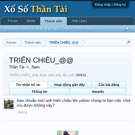
Đăng nhập | Đăng ký
Forum
Media
Help Links
Thành viên
Đang truy cập
Hoạt động gần đây
New Profile Posts
...
Forum
Thành viên
TRIỂN CHIÊU_@@
TRIỂN CHIÊU_@@
Thần Tài
, Nam
TRIỂN CHIÊU_@@ được nhìn thấy lần cuối:
28/9/11
Tin nhắn hồ sơ
Hoạt động gần đây
Các bài đăng
Thông tin
Awards
bao chuẩn
mời anh triển chiêu lên yahoo chúng ta bàn việc chút
xíu được không vậy?
29/6/11