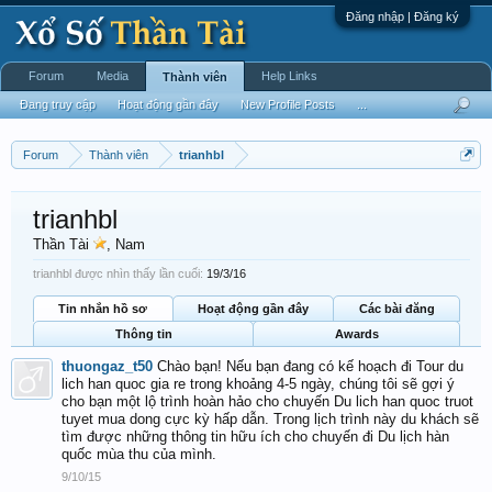
Đăng nhập | Đăng ký
Forum
Media
Help Links
Thành viên
Đang truy cập
Hoạt động gần đây
New Profile Posts
...
Forum
Thành viên
trianhbl
trianhbl
Thần Tài
, Nam
trianhbl được nhìn thấy lần cuối:
19/3/16
Tin nhắn hồ sơ
Hoạt động gần đây
Các bài đăng
Thông tin
Awards
thuongaz_t50
Chào bạn! Nếu bạn đang có kế hoạch đi Tour du
lich han quoc gia re trong khoảng 4-5 ngày, chúng tôi sẽ gợi ý
cho bạn một lộ trình hoàn hảo cho chuyến Du lich han quoc truot
tuyet mua dong cực kỳ hấp dẫn. Trong lịch trình này du khách sẽ
tìm được những thông tin hữu ích cho chuyến đi Du lịch hàn
quốc mùa thu của mình.
9/10/15