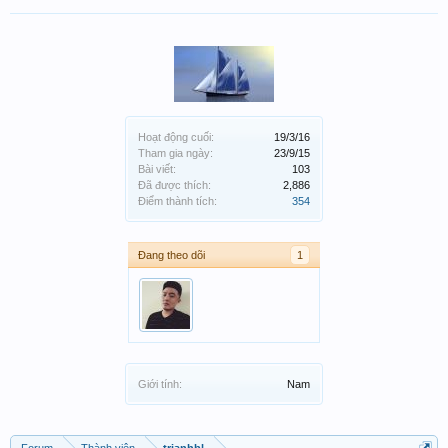
Hoạt động cuối:
19/3/16
Tham gia ngày:
23/9/15
Bài viết:
103
Đã được thích:
2,886
Điểm thành tích:
354
Đang theo dõi
1
Giới tính:
Nam