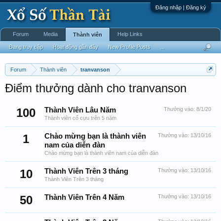
Đăng nhập | Đăng ký
Forum
Media
Help Links
Thành viên
Đang truy cập
Hoạt động gần đây
New Profile Posts
...
Forum
Thành viên
tranvanson
Điểm thưởng dành cho tranvanson
100
Thành Viên Lâu Năm
Thưởng vào:
8/1/20
Thành viên cổ cựu trên 5 năm
1
Chào mừng bạn là thành viên
Thưởng vào:
13/10/16
nam của diễn đàn
Chào mừng bạn là thành viên nam của diễn đàn
10
Thành Viên Trên 3 tháng
Thưởng vào:
13/10/16
Thành Viên Trên 3 tháng
50
Thành Viên Trên 4 Năm
Thưởng vào:
13/10/16