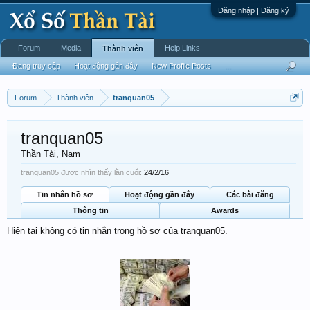
Đăng nhập | Đăng ký
Forum
Media
Help Links
Thành viên
Đang truy cập
Hoạt động gần đây
New Profile Posts
...
Forum
Thành viên
tranquan05
tranquan05
Thần Tài
, Nam
tranquan05 được nhìn thấy lần cuối:
24/2/16
Tin nhắn hồ sơ
Hoạt động gần đây
Các bài đăng
Thông tin
Awards
Hiện tại không có tin nhắn trong hồ sơ của tranquan05.