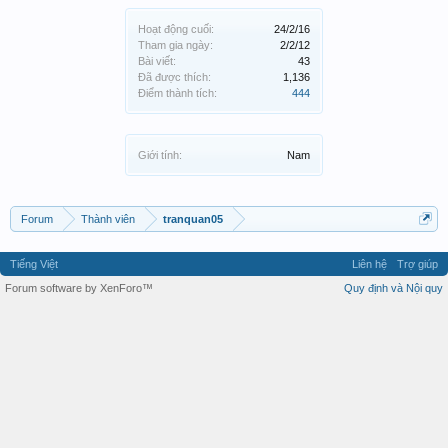
Hoạt động cuối:
24/2/16
Tham gia ngày:
2/2/12
Bài viết:
43
Đã được thích:
1,136
Điểm thành tích:
444
Giới tính:
Nam
Forum
Thành viên
tranquan05
Tiếng Việt
Liên hệ
Trợ giúp
Forum software by XenForo™
Quy định và Nội quy