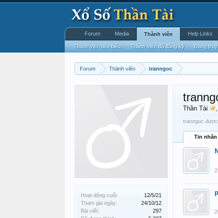
Forum
Media
Help Links
Thành viên
Thành viên tiêu biểu
Thành viên đã đăng ký
Đang truy
Forum
Thành viên
tranngoc
tranng
Thần Tài
tranngoc được 
Tin nhắn
2
Hoạt động cuối:
12/5/21
Tham gia ngày:
24/10/12
Bài viết:
297
2