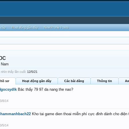
 cập
Hoạt động gần đây
New Profile Posts
oc
, Nam
nhìn thấy lần cuối:
12/5/21
 hồ sơ
Hoạt động gần đây
Các bài đăng
Thông tin
Aw
Ngocsydlk
Bác thấy 79 97 da nang the nao?
3/8/14
phammanhbach22
Kho tai game dien thoai miễn phí cực đỉnh dành cho điện 
0/5/14