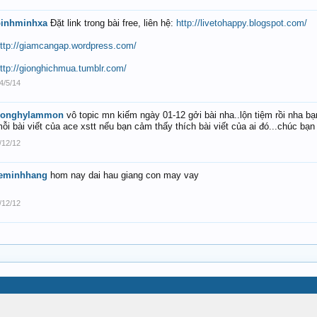
binhminhxa
Đặt link trong bài free, liên hệ:
http://livetohappy.blogspot.com/
ttp://giamcangap.wordpress.com/
ttp://gionghichmua.tumblr.com/
4/5/14
songhylammon
vô topic mn kiếm ngày 01-12 gởi bài nha..lộn tiệm rồi nha 
ỗi bài viết của ace xstt nếu bạn cảm thấy thích bài viết của ai đó...chúc bạ
/12/12
leminhhang
hom nay dai hau giang con may vay
/12/12