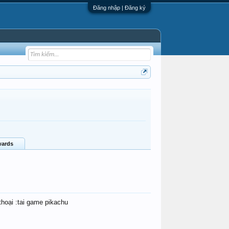
Đăng nhập | Đăng ký
ards
thoại :tai game pikachu