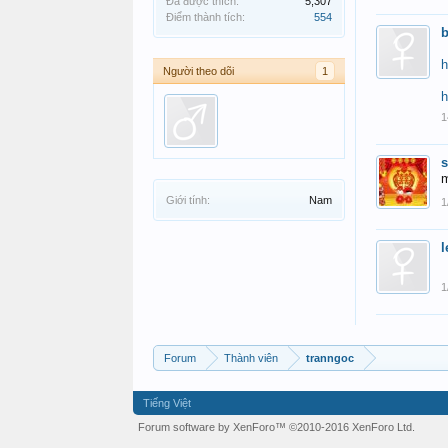
Đã được thích:
5,307
Điểm thành tích:
554
h
Người theo dõi
1
h
1
m
Giới tính:
Nam
1
1
Forum
Thành viên
tranngoc
Tiếng Việt
Forum software by XenForo™
©2010-2016 XenForo Ltd.