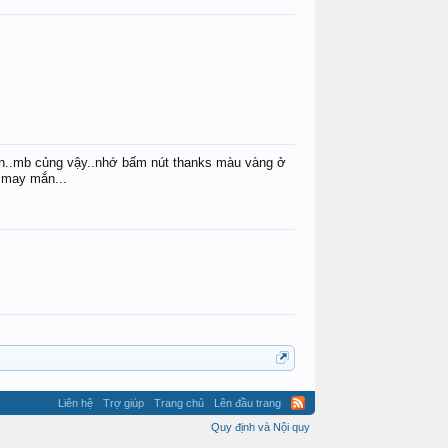
vantran2988
bạn..mb củng vậy..nhớ bấm nút thanks màu vàng ở
n may mắn...
Liên hệ
Trợ giúp
Trang chủ
Lên đầu trang
Quy định và Nội quy