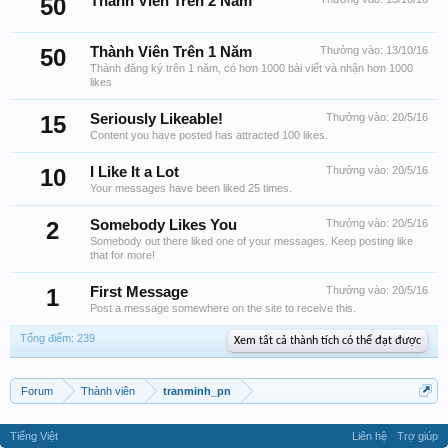
50
Thành Viên Trên 2 Năm
50
Thành Viên Trên 1 Năm
Thưởng vào:
13/10/16
Thành đăng ký trên 1 năm, có hơn 1000 bài viết và nhận hơn 1000
likes
15
Seriously Likeable!
Thưởng vào:
20/5/16
Content you have posted has attracted 100 likes.
10
I Like It a Lot
Thưởng vào:
20/5/16
Your messages have been liked 25 times.
2
Somebody Likes You
Thưởng vào:
20/5/16
Somebody out there liked one of your messages. Keep posting like
that for more!
1
First Message
Thưởng vào:
20/5/16
Post a message somewhere on the site to receive this.
Tổng điểm: 239
Xem tất cả thành tích có thể đạt được
Forum
Thành viên
tranminh_pn
Tiếng Việt
Liên hệ
Trợ giúp