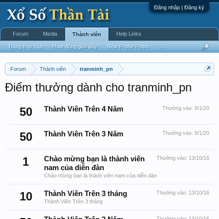
Đăng nhập | Đăng ký
Forum
Media
Help Links
Thành viên
Đang truy cập
Hoạt động gần đây
New Profile Posts
...
Forum
Thành viên
tranminh_pn
Điểm thưởng dành cho tranminh_pn
50
Thành Viên Trên 4 Năm
Thưởng vào:
8/1/20
50
Thành Viên Trên 3 Năm
Thưởng vào:
8/1/20
1
Chào mừng bạn là thành viên
Thưởng vào:
13/10/16
nam của diễn đàn
Chào mừng bạn là thành viên nam của diễn đàn
10
Thành Viên Trên 3 tháng
Thưởng vào:
13/10/16
Thành Viên Trên 3 tháng
Thưởng vào:
13/10/16