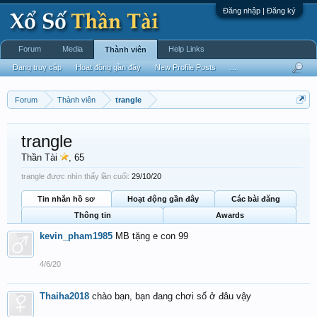
Đăng nhập | Đăng ký
Forum
Media
Help Links
Thành viên
Đang truy cập
Hoạt động gần đây
New Profile Posts
...
Forum
Thành viên
trangle
trangle
Thần Tài
, 65
trangle được nhìn thấy lần cuối:
29/10/20
Tin nhắn hồ sơ
Hoạt động gần đây
Các bài đăng
Thông tin
Awards
kevin_pham1985
MB tặng e con 99
4/6/20
Thaiha2018
chào bạn, bạn đang chơi số ở đâu vậy