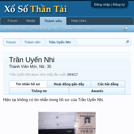
Đăng nhập | Đăng ký
Forum
Media
Help Links
Thành viên
Đang truy cập
Hoạt động gần đây
New Profile Posts
...
Forum
Thành viên
Trần Uyển Nhi
Trần Uyển Nhi
Thành Viên Mới
, Nữ, 35
Trần Uyển Nhi được nhìn thấy lần cuối:
24/4/17
Tin nhắn hồ sơ
Hoạt động gần đây
Các bài đăng
Thông tin
Awards
Hiện tại không có tin nhắn trong hồ sơ của Trần Uyển Nhi.