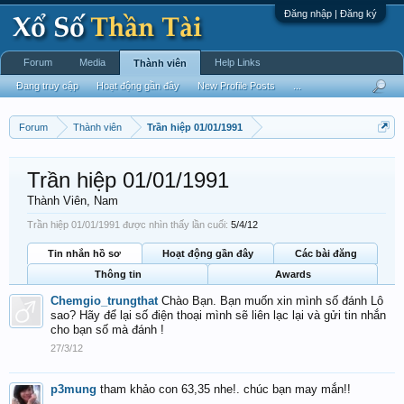
Đăng nhập | Đăng ký
Forum
Media
Help Links
Thành viên
Đang truy cập
Hoạt động gần đây
New Profile Posts
...
Forum
Thành viên
Trần hiệp 01/01/1991
Trần hiệp 01/01/1991
Thành Viên
, Nam
Trần hiệp 01/01/1991 được nhìn thấy lần cuối:
5/4/12
Tin nhắn hồ sơ
Hoạt động gần đây
Các bài đăng
Thông tin
Awards
Chemgio_trungthat
Chào Bạn. Bạn muốn xin mình số đánh Lô
sao? Hãy để lại số điện thoại mình sẽ liên lạc lại và gửi tin nhắn
cho bạn số mà đánh !
27/3/12
p3mung
tham khảo con 63,35 nhe!. chúc bạn may mắn!!