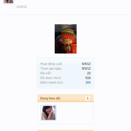
12/3/12
Hoạt động cuối:
5/4/12
Tham gia ngày:
9/3/12
Bài viết:
22
Đã được thích:
516
Điểm thành tích:
389
Đang theo dõi
1