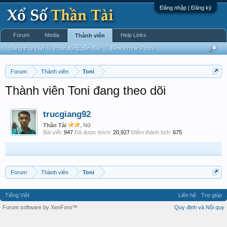
Đăng nhập | Đăng ký
Forum
Media
Help Links
Thành viên
Đang truy cập
Hoạt động gần đây
New Profile Posts
...
Forum
Thành viên
Toni
Thành viên Toni đang theo dõi
trucgiang92
Thần Tài
, Nữ
Bài viết:
947
Đã được thích:
20,927
Điểm thành tích:
675
Forum
Thành viên
Toni
Tiếng Việt
Liên hệ
Trợ giúp
Forum software by XenForo™
Quy định và Nội quy