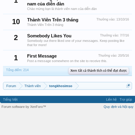
1
nam của diễn đàn
Chào mừng bạn là thành viên nam của diễn đàn
10
Thành Viên Trên 3 tháng
Thưởng vào:
13/10/16
Thành Viên Trên 3 tháng
2
Somebody Likes You
Thưởng vào:
7/7/16
Somebody out there liked one of your messages. Keep posting like
that for more!
1
First Message
Thưởng vào:
20/5/16
Post a message somewhere on the site to receive this.
Tổng điểm: 214
Xem tất cả thành tích có thể đạt được
Forum
Thành viên
tongkhosimso
Tiếng Việt
Liên hệ
Trợ giúp
Forum software by XenForo™
Quy định và Nội quy