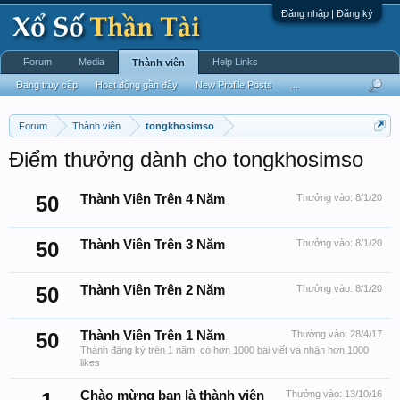
Đăng nhập | Đăng ký
Forum
Media
Help Links
Thành viên
Đang truy cập
Hoạt động gần đây
New Profile Posts
...
Forum
Thành viên
tongkhosimso
Điểm thưởng dành cho tongkhosimso
50
Thành Viên Trên 4 Năm
Thưởng vào:
8/1/20
50
Thành Viên Trên 3 Năm
Thưởng vào:
8/1/20
50
Thành Viên Trên 2 Năm
Thưởng vào:
8/1/20
50
Thành Viên Trên 1 Năm
Thưởng vào:
28/4/17
Thành đăng ký trên 1 năm, có hơn 1000 bài viết và nhận hơn 1000
likes
Chào mừng bạn là thành viên
Thưởng vào:
13/10/16