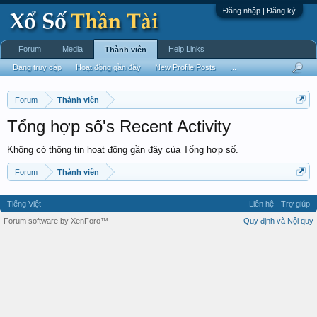
Đăng nhập | Đăng ký
Forum
Media
Help Links
Thành viên
Đang truy cập
Hoạt động gần đây
New Profile Posts
...
Forum
Thành viên
Tổng hợp số's Recent Activity
Không có thông tin hoạt động gần đây của Tổng hợp số.
Forum
Thành viên
Tiếng Việt
Liên hệ
Trợ giúp
Forum software by XenForo™
Quy định và Nội quy