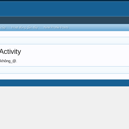
 cập
Hoạt động gần đây
New Profile Posts
ctivity
ộ không_@.