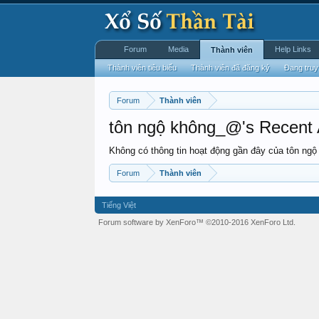
Forum
Media
Help Links
Thành viên
Thành viên tiêu biểu
Thành viên đã đăng ký
Đang truy
Forum
Thành viên
tôn ngộ không_@'s Recent A
Không có thông tin hoạt động gần đây của tôn ng
Forum
Thành viên
Tiếng Việt
Forum software by XenForo™
©2010-2016 XenForo Ltd.