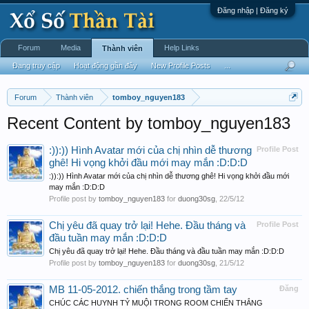
Đăng nhập | Đăng ký
Forum
Media
Help Links
Thành viên
Đang truy cập
Hoạt động gần đây
New Profile Posts
...
Forum
Thành viên
tomboy_nguyen183
Recent Content by tomboy_nguyen183
:)):)) Hình Avatar mới của chị nhìn dễ thương
Profile Post
ghê! Hi vọng khởi đầu mới may mắn :D:D:D
:)):)) Hình Avatar mới của chị nhìn dễ thương ghê! Hi vọng khởi đầu mới
may mắn :D:D:D
Profile post by
tomboy_nguyen183
for
duong30sg
,
22/5/12
Chị yêu đã quay trở lại! Hehe. Đầu tháng và
Profile Post
đầu tuần may mắn :D:D:D
Chị yêu đã quay trở lại! Hehe. Đầu tháng và đầu tuần may mắn :D:D:D
Profile post by
tomboy_nguyen183
for
duong30sg
,
21/5/12
MB 11-05-2012. chiến thắng trong tầm tay
Đăng
CHÚC CÁC HUYNH TỶ MUỘI TRONG ROOM CHIẾN THẮNG