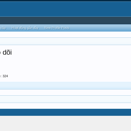
 cập
Hoạt động gần đây
New Profile Posts
 dõi
h:
324