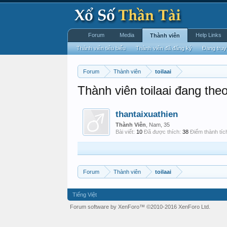
Forum
Media
Help Links
Thành viên
Thành viên tiêu biểu
Thành viên đã đăng ký
Đang truy
Forum
Thành viên
toilaai
Thành viên toilaai đang theo
thantaixuathien
Thành Viên
, Nam, 35
Bài viết:
10
Đã được thích:
38
Điểm thành tíc
Forum
Thành viên
toilaai
Tiếng Việt
Forum software by XenForo™
©2010-2016 XenForo Ltd.