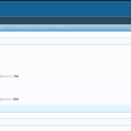
 cập
Hoạt động gần đây
New Profile Posts
ành tích:
794
ành tích:
694