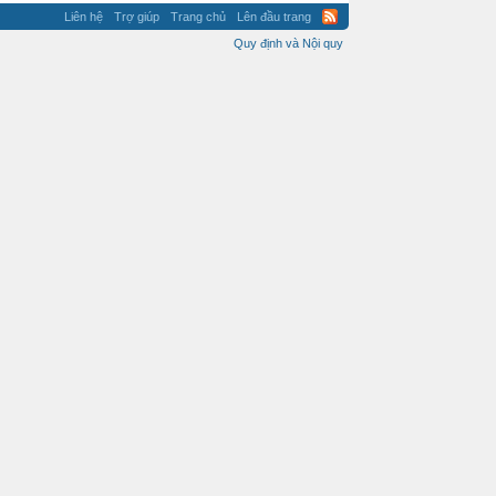
Liên hệ
Trợ giúp
Trang chủ
Lên đầu trang
Quy định và Nội quy