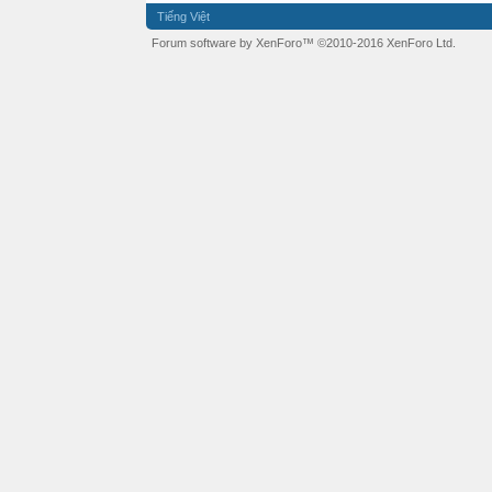
Tiếng Việt
Forum software by XenForo™
©2010-2016 XenForo Ltd.