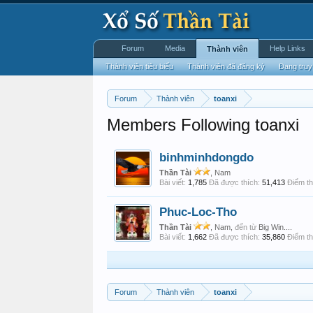
Forum
Media
Help Links
Thành viên
Thành viên tiêu biểu
Thành viên đã đăng ký
Đang truy
Forum
Thành viên
toanxi
Members Following toanxi
binhminhdongdo
Thần Tài
, Nam
Bài viết:
1,785
Đã được thích:
51,413
Điểm th
Phuc-Loc-Tho
Thần Tài
, Nam,
đến từ
Big Win....
Bài viết:
1,662
Đã được thích:
35,860
Điểm th
Forum
Thành viên
toanxi