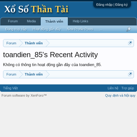
Đăng nhập | Đăng ký
Forum
Media
Help Links
Thành viên
Đang truy cập
Hoạt động gần đây
New Profile Posts
...
Forum
Thành viên
toandien_85's Recent Activity
Không có thông tin hoạt động gần đây của toandien_85.
Forum
Thành viên
Tiếng Việt
Liên hệ
Trợ giúp
Forum software by XenForo™
Quy định và Nội quy