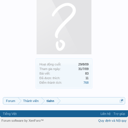
Hoạt động cuối:
29/8/09
Tham gia ngày:
31/7/09
Bài viết:
83
Đã được thích:
11
Điểm thành tích:
768
Forum
Thành viên
tlahn
Tiếng Việt
Liên hệ
Trợ giúp
Forum software by XenForo™
Quy định và Nội quy