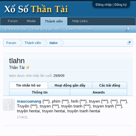
Đăng nhập | Đăng ký
Forum
Media
Help Links
Thành viên
Đang truy cập
Hoạt động gần đây
New Profile Posts
...
Forum
Thành viên
tlahn
tlahn
Thần Tài
tlahn được nhìn thấy lần cuối:
29/8/09
Tin nhắn hồ sơ
Hoạt động gần đây
Các bài đăng
Thông tin
Awards
maucuanang
{***}, phim {***}, hinh {***}, truyen {***}, {***}, {***},
Truyện {***}, truyen {***}, truyện tranh {***}, truyen tranh {***},
truyện hentai, truyen hentai, truyện tranh hentai
17/4/11