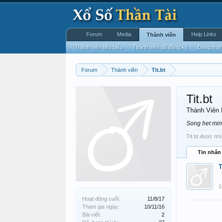
Forum
Media
Help Links
Thành viên
Thành viên tiêu biểu
Thành viên đã đăng ký
Đang truy
Forum
Thành viên
Tit.bt
Tit.bt
Thành Viên
Song het min
Tit.bt được nhì
Tin nhắn
T
1
Hoạt động cuối:
11/8/17
Tham gia ngày:
10/11/16
Bài viết:
2