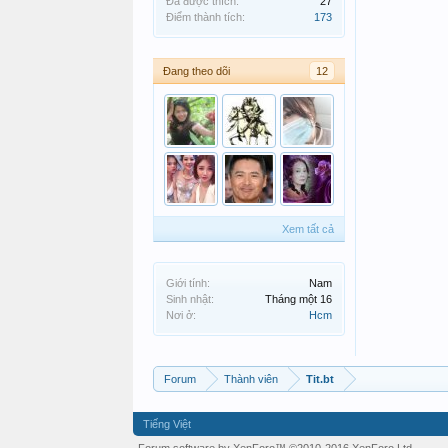
Đã được thích:
27
Điểm thành tích:
173
Đang theo dõi
12
Xem tất cả
Giới tính:
Nam
Sinh nhật:
Tháng một 16
Nơi ở:
Hcm
Forum
Thành viên
Tit.bt
Tiếng Việt