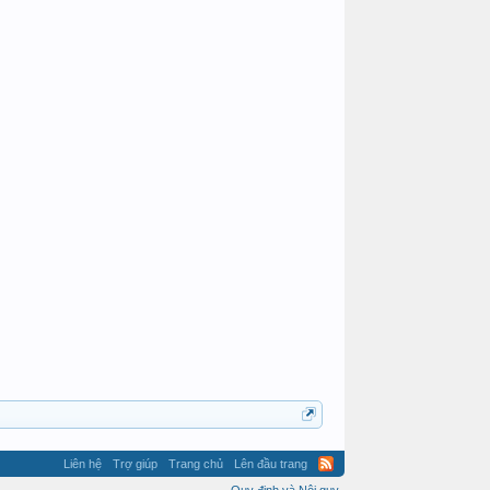
Chimsaubuon
huuthuan1980
Pé Sin
van
Timanso
Phong lan
Liên hệ
Trợ giúp
Trang chủ
Lên đầu trang