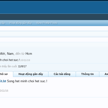
 cập
Hoạt động gần đây
New Profile Posts
 Mới
, Nam,
đến từ
Hcm
h choi het suc.!
10/11/16
n thấy lần cuối:
11/8/17
 hồ sơ
Hoạt động gần đây
Các bài đăng
Thông tin
Aw
it.bt
Song het minh choi het suc.!
0/11/16