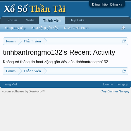
Đăng nhập | Đăng ký
Forum
Media
Help Links
Thành viên
Đang truy cập
Hoạt động gần đây
New Profile Posts
...
Forum
Thành viên
tinhbantrongmo132's Recent Activity
Không có thông tin hoạt động gần đây của tinhbantrongmo132.
Forum
Thành viên
Tiếng Việt
Liên hệ
Trợ giúp
Forum software by XenForo™
Quy định và Nội quy