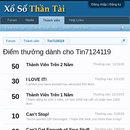
Đăng nhập | Đăng ký
Forum
Media
Help Links
Thành viên
Đang truy cập
Hoạt động gần đây
New Profile Posts
...
Forum
Thành viên
Tin7124119
Điểm thưởng dành cho Tin7124119
50
Thành Viên Trên 2 Năm
Thưởng vào:
11/10/20
30
I LOVE IT!
Thưởng vào:
10/1/20
Content you have posted has attracted 500 likes.
50
Thành Viên Trên 1 Năm
Thưởng vào:
12/10/19
Thành đăng ký trên 1 năm, có hơn 1000 bài viết và nhận hơn 1000
likes
10
Can't Stop!
Thưởng vào:
21/8/19
You've posted 100 messages. I hope this took you more than a day!
Can't Get Enough of Your Stuff
Thưởng vào:
19/6/19