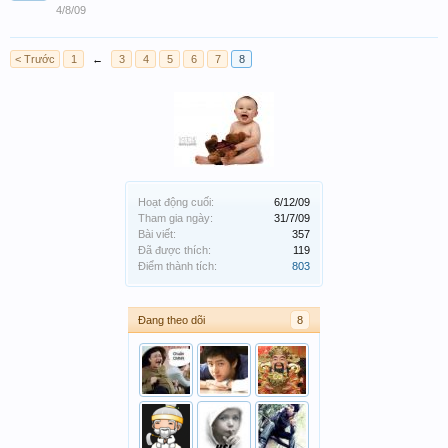
4/8/09
< Trước
1
←
3
4
5
6
7
8
Hoạt động cuối:
6/12/09
Tham gia ngày:
31/7/09
Bài viết:
357
Đã được thích:
119
Điểm thành tích:
803
Đang theo dõi
8