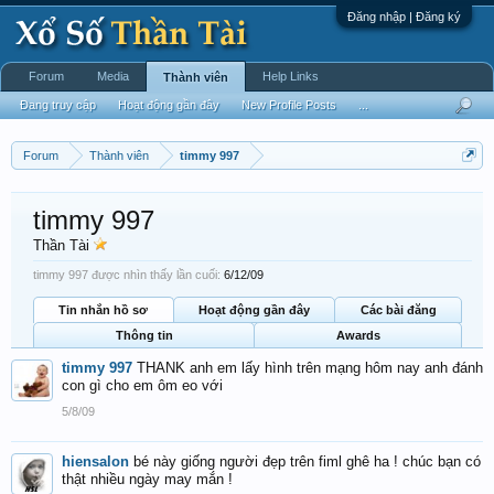
Đăng nhập | Đăng ký
Forum
Media
Help Links
Thành viên
Đang truy cập
Hoạt động gần đây
New Profile Posts
...
Forum
Thành viên
timmy 997
timmy 997
Thần Tài
timmy 997 được nhìn thấy lần cuối:
6/12/09
Tin nhắn hồ sơ
Hoạt động gần đây
Các bài đăng
Thông tin
Awards
timmy 997
THANK anh em lấy hình trên mạng hôm nay anh đánh
con gì cho em ôm eo với
5/8/09
hiensalon
bé này giống người đẹp trên fiml ghê ha ! chúc bạn có
thật nhiều ngày may mắn !