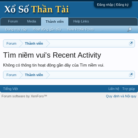
Đăng nhập | Đăng ký
Forum
Media
Help Links
Thành viên
Đang truy cập
Hoạt động gần đây
New Profile Posts
...
Forum
Thành viên
Tìm niềm vui's Recent Activity
Không có thông tin hoạt động gần đây của Tìm niềm vui.
Forum
Thành viên
Tiếng Việt
Liên hệ
Trợ giúp
Forum software by XenForo™
Quy định và Nội quy