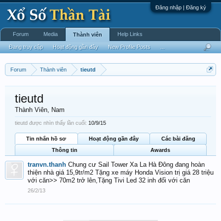
Đăng nhập | Đăng ký
Forum
Media
Help Links
Thành viên
Đang truy cập
Hoạt động gần đây
New Profile Posts
...
Forum
Thành viên
tieutd
tieutd
Thành Viên
, Nam
tieutd được nhìn thấy lần cuối:
10/9/15
Tin nhắn hồ sơ
Hoạt động gần đây
Các bài đăng
Thông tin
Awards
tranvn.thanh
Chung cư Sail Tower Xa La Hà Đông đang hoàn
thiện nhà giá 15,9tr/m2 Tặng xe máy Honda Vision trị giá 28 triệu
với căn>> 70m2 trở lên,Tặng Tivi Led 32 inh đối với căn
26/2/13