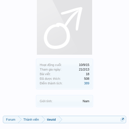
Hoạt động cuối:
10/9/15
Tham gia ngày:
21/2/13
Bài viết:
18
Đã được thích:
508
Điểm thành tích:
389
Giới tính:
Nam
Forum
Thành viên
tieutd