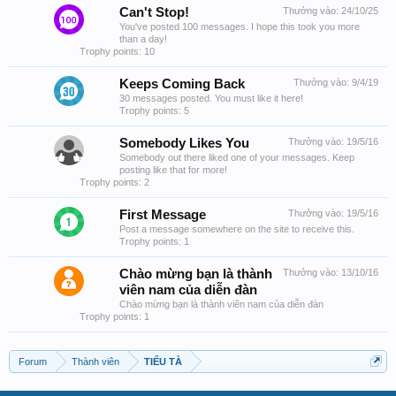
Can't Stop!
Thưởng vào:
24/10/25
You've posted 100 messages. I hope this took you more
than a day!
Trophy points: 10
Keeps Coming Back
Thưởng vào:
9/4/19
30 messages posted. You must like it here!
Trophy points: 5
Somebody Likes You
Thưởng vào:
19/5/16
Somebody out there liked one of your messages. Keep
posting like that for more!
Trophy points: 2
First Message
Thưởng vào:
19/5/16
Post a message somewhere on the site to receive this.
Trophy points: 1
Chào mừng bạn là thành
Thưởng vào:
13/10/16
viên nam của diễn đàn
Chào mừng bạn là thành viên nam của diễn đàn
Trophy points: 1
Forum
Thành viên
TIẾU TÀ