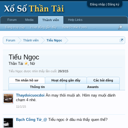
Đăng nhập | Đăng ký
Forum
Media
Help Links
Thành viên
Đang truy cập
Hoạt động gần đây
New Profile Posts
...
Forum
Thành viên
Tiểu Ngọc
Tiểu Ngọc
Thần Tài
, Nữ
Tiểu Ngọc được nhìn thấy lần cuối:
26/3/15
Tin nhắn hồ sơ
Hoạt động gần đây
Các bài đăng
Thông tin
Awards
Thaydoicuocdoi
Ăn may thôi muội ah. Hôm nay muội đánh
chạm 4 nhé.
11/1/15
Bạch Công Tử_@
Tiểu ngọc ở đâu mà thấy quen thế?