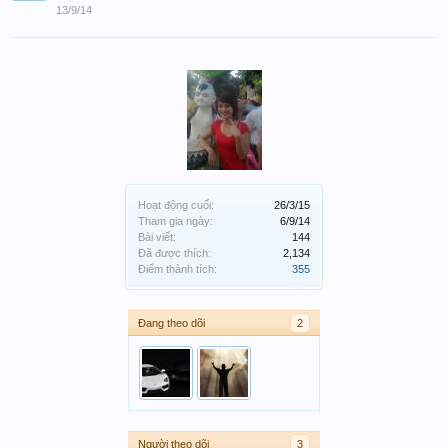
13/9/14
Hoạt động cuối:
26/3/15
Tham gia ngày:
6/9/14
Bài viết:
144
Đã được thích:
2,134
Điểm thành tích:
355
Đang theo dõi
2
Người theo dõi
3