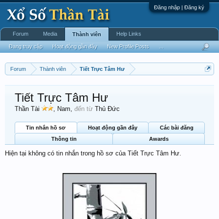
Đăng nhập | Đăng ký
Forum
Media
Help Links
Thành viên
Đang truy cập
Hoạt động gần đây
New Profile Posts
...
Forum
Thành viên
Tiết Trực Tâm Hư
Tiết Trực Tâm Hư
Thần Tài
, Nam,
đến từ
Thủ Đức
Tin nhắn hồ sơ
Hoạt động gần đây
Các bài đăng
Thông tin
Awards
Hiện tại không có tin nhắn trong hồ sơ của Tiết Trực Tâm Hư.