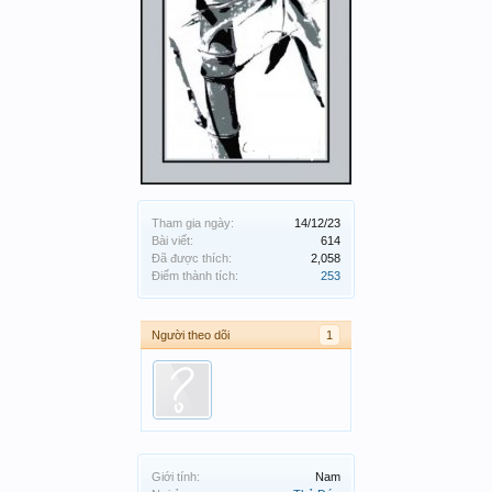
Tham gia ngày:
14/12/23
Bài viết:
614
Đã được thích:
2,058
Điểm thành tích:
253
Người theo dõi
1
Giới tính:
Nam