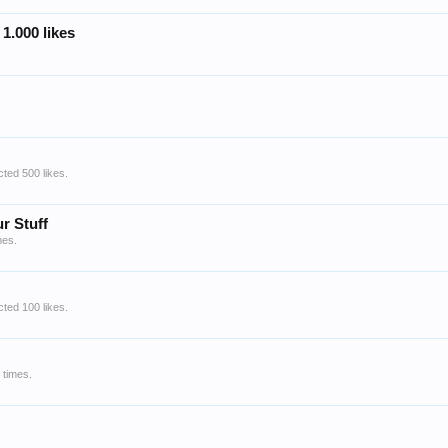
1.000 likes
ted 500 likes.
r Stuff
mes.
ted 100 likes.
 times.