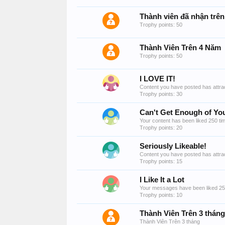
Thành viên đã nhận trên 
Trophy points: 50
Thành Viên Trên 4 Năm
Trophy points: 50
I LOVE IT!
Content you have posted has attrac
Trophy points: 30
Can't Get Enough of You
Your content has been liked 250 ti
Trophy points: 20
Seriously Likeable!
Content you have posted has attrac
Trophy points: 15
I Like It a Lot
Your messages have been liked 25
Trophy points: 10
Thành Viên Trên 3 tháng
Thành Viên Trên 3 tháng