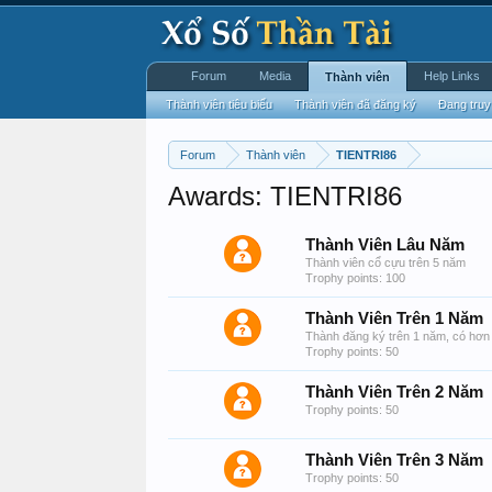
Forum
Media
Help Links
Thành viên
Thành viên tiêu biểu
Thành viên đã đăng ký
Đang truy
Forum
Thành viên
TIENTRI86
Awards: TIENTRI86
Thành Viên Lâu Năm
Thành viên cổ cựu trên 5 năm
Trophy points: 100
Thành Viên Trên 1 Năm
Thành đăng ký trên 1 năm, có hơn 
Trophy points: 50
Thành Viên Trên 2 Năm
Trophy points: 50
Thành Viên Trên 3 Năm
Trophy points: 50