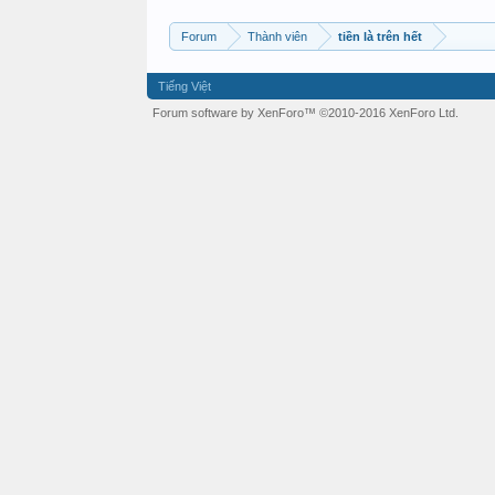
Forum
Thành viên
tiền là trên hết
Tiếng Việt
Forum software by XenForo™
©2010-2016 XenForo Ltd.