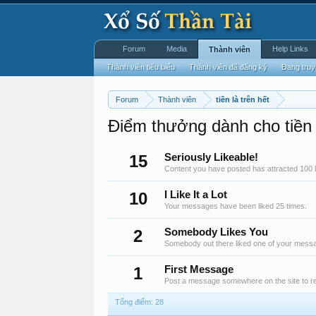
Forum
Media
Help Links
Thành viên
Thành viên tiêu biểu
Thành viên đã đăng ký
Đang truy
Forum
Thành viên
tiền là trên hết
Điểm thưởng dành cho tiền l
15
Seriously Likeable!
Content you have posted has attracted 100 l
10
I Like It a Lot
Your messages have been liked 25 times.
2
Somebody Likes You
Somebody out there liked one of your messag
1
First Message
Post a message somewhere on the site to re
Tổng điểm: 28