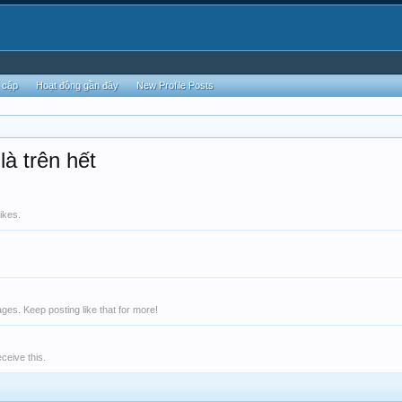
 cập
Hoạt động gần đây
New Profile Posts
à trên hết
ikes.
es. Keep posting like that for more!
ceive this.