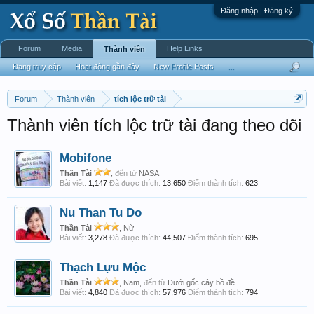
Đăng nhập | Đăng ký
Forum
Media
Help Links
Thành viên
Đang truy cập
Hoạt động gần đây
New Profile Posts
...
Forum
Thành viên
tích lộc trữ tài
Thành viên tích lộc trữ tài đang theo dõi
Mobifone
Thần Tài
,
đến từ
NASA
Bài viết:
1,147
Đã được thích:
13,650
Điểm thành tích:
623
Nu Than Tu Do
Thần Tài
, Nữ
Bài viết:
3,278
Đã được thích:
44,507
Điểm thành tích:
695
Thạch Lựu Mộc
Thần Tài
, Nam,
đến từ
Dưới gốc cây bồ đề
Bài viết:
4,840
Đã được thích:
57,976
Điểm thành tích:
794