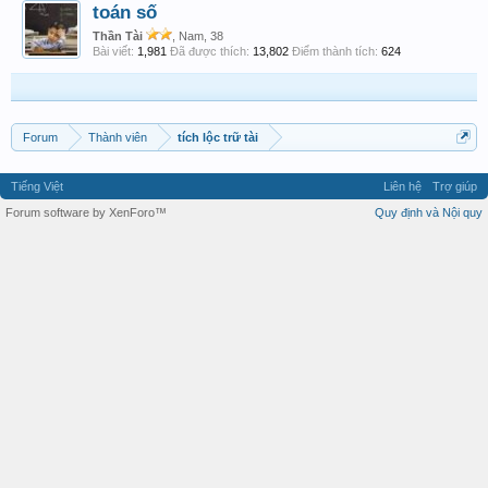
toán số
Thần Tài
, Nam, 38
Bài viết:
1,981
Đã được thích:
13,802
Điểm thành tích:
624
Forum
Thành viên
tích lộc trữ tài
Tiếng Việt
Liên hệ
Trợ giúp
Forum software by XenForo™
Quy định và Nội quy