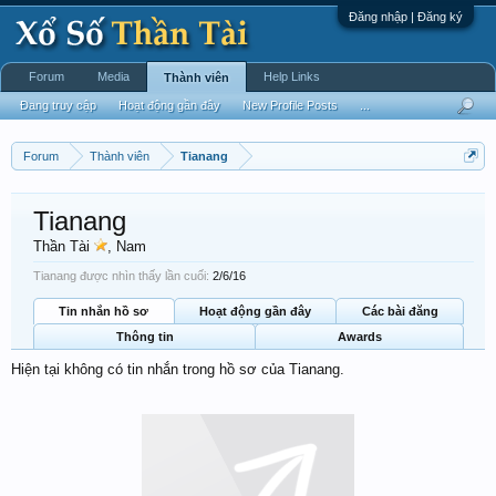
Đăng nhập | Đăng ký
Forum
Media
Help Links
Thành viên
Đang truy cập
Hoạt động gần đây
New Profile Posts
...
Forum
Thành viên
Tianang
Tianang
Thần Tài
, Nam
Tianang được nhìn thấy lần cuối:
2/6/16
Tin nhắn hồ sơ
Hoạt động gần đây
Các bài đăng
Thông tin
Awards
Hiện tại không có tin nhắn trong hồ sơ của Tianang.