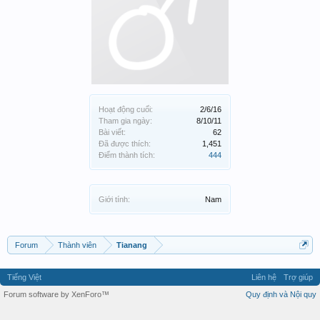
Hoạt động cuối:
2/6/16
Tham gia ngày:
8/10/11
Bài viết:
62
Đã được thích:
1,451
Điểm thành tích:
444
Giới tính:
Nam
Forum
Thành viên
Tianang
Tiếng Việt
Liên hệ
Trợ giúp
Forum software by XenForo™
Quy định và Nội quy