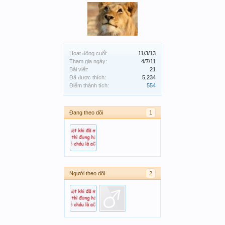
Hoạt động cuối:
11/3/13
Tham gia ngày:
4/7/11
Bài viết:
21
Đã được thích:
5,234
Điểm thành tích:
554
Đang theo dõi
1
Người theo dõi
2