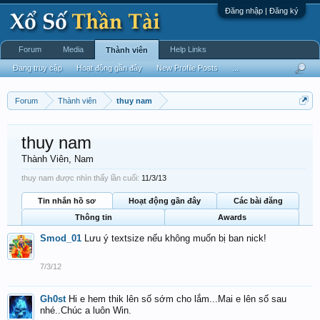
Đăng nhập | Đăng ký
Forum
Media
Help Links
Thành viên
Đang truy cập
Hoạt động gần đây
New Profile Posts
...
Forum
Thành viên
thuy nam
thuy nam
Thành Viên
, Nam
thuy nam được nhìn thấy lần cuối:
11/3/13
Tin nhắn hồ sơ
Hoạt động gần đây
Các bài đăng
Thông tin
Awards
Smod_01
Lưu ý textsize nếu không muốn bị ban nick!
7/3/12
Gh0st
Hi e hem thik lên số sớm cho lắm...Mai e lên số sau
nhé..Chúc a luôn Win.