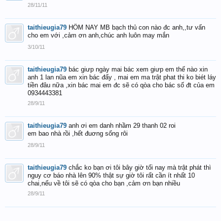
28/11/11
taithieugia79
HÔM NAY MB bạch thủ con nào đc anh,,tư vấn
cho em với ,cảm ơn anh,chúc anh luôn may mắn
3/10/11
taithieugia79
bác giưp ngày mai bác xem giưp em thế nào xin
anh 1 lan nũa em xin bác đấy , mai em ma trật phat thi ko biét láy
tiền đâu nữa ,xin bác mai em đc sẽ có qòa cho bác số đt của em
0934443381
28/9/11
taithieugia79
anh ơi em danh nhầm 29 thanh 02 roi
em bao nhà rồi ,hết đuơng sống rôi
28/9/11
taithieugia79
chắc ko bạn ơi tôi bây giờ tối nay mà trật phát thì
nguy cơ báo nhà lên 90% thật sự giờ tôi rất cần ít nhất 10
chai,nếu về tôi sẽ có qòa cho bạn ,cảm ơn bạn nhiều
28/9/11