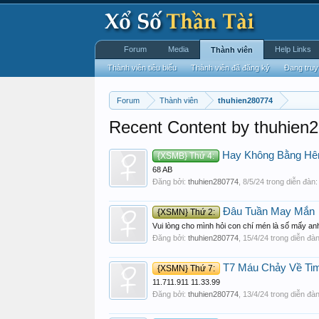
Forum
Media
Help Links
Thành viên
Thành viên tiêu biểu
Thành viên đã đăng ký
Đang truy
Forum
Thành viên
thuhien280774
Recent Content by thuhien
Hay Không Bằng Hê
{XSMB} Thứ 4:
68 AB
Đăng bởi:
thuhien280774
,
8/5/24
trong diễn đàn
Đâu Tuần May Mắn
{XSMN} Thứ 2:
Vui lòng cho mình hỏi con chí mén là số mấy a
Đăng bởi:
thuhien280774
,
15/4/24
trong diễn đà
T7 Máu Chảy Về Ti
{XSMN} Thứ 7:
11.711.911 11.33.99
Đăng bởi:
thuhien280774
,
13/4/24
trong diễn đà