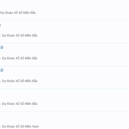
:
Dự Đoán Xổ Số Miền Bắc
n
n:
Dự Đoán Xổ Số Miền Bắc
Rỡ
n:
Dự Đoán Xổ Số Miền Bắc
Rỡ
n:
Dự Đoán Xổ Số Miền Bắc
n:
Dự Đoán Xổ Số Miền Bắc
n:
Dự Đoán Xổ Số Miền Nam