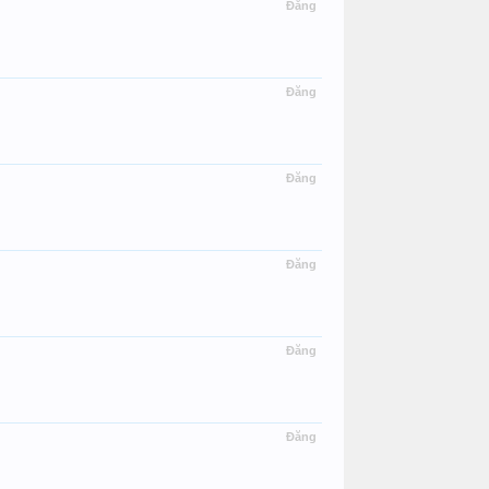
Đăng
Đăng
Đăng
Đăng
Đăng
Đăng