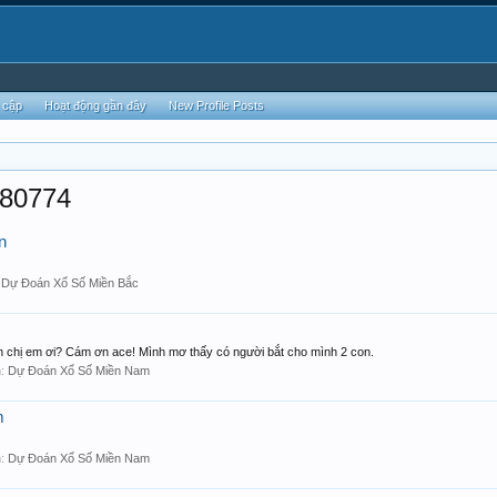
 cập
Hoạt động gần đây
New Profile Posts
280774
n
:
Dự Đoán Xổ Số Miền Bắc
nh chị em ơi? Cám ơn ace! Mình mơ thấy có người bắt cho mình 2 con.
n:
Dự Đoán Xổ Số Miền Nam
m
n:
Dự Đoán Xổ Số Miền Nam