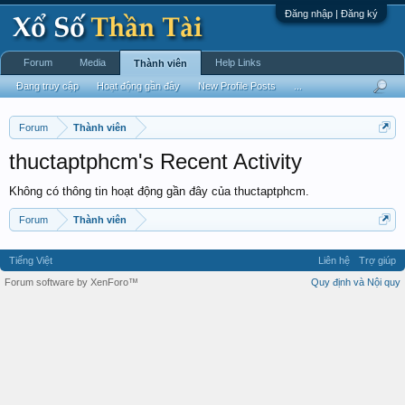
Đăng nhập | Đăng ký
Forum
Media
Help Links
Thành viên
Đang truy cập
Hoạt động gần đây
New Profile Posts
...
Forum
Thành viên
thuctaptphcm's Recent Activity
Không có thông tin hoạt động gần đây của thuctaptphcm.
Forum
Thành viên
Tiếng Việt
Liên hệ
Trợ giúp
Forum software by XenForo™
Quy định và Nội quy