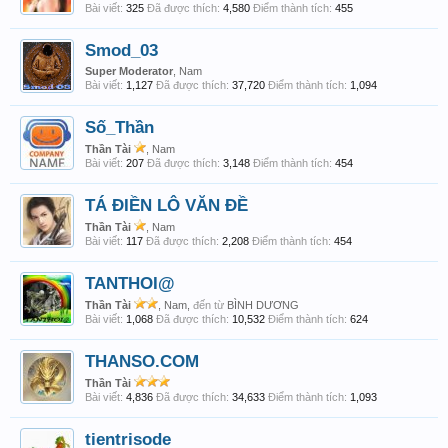
Bài viết:
325
Đã được thích:
4,580
Điểm thành tích:
455
Smod_03
Super Moderator
, Nam
Bài viết:
1,127
Đã được thích:
37,720
Điểm thành tích:
1,094
Số_Thần
Thần Tài
, Nam
Bài viết:
207
Đã được thích:
3,148
Điểm thành tích:
454
TÁ ĐIỀN LÔ VĂN ĐỀ
Thần Tài
, Nam
Bài viết:
117
Đã được thích:
2,208
Điểm thành tích:
454
TANTHOI@
Thần Tài
, Nam,
đến từ
BÌNH DƯƠNG
Bài viết:
1,068
Đã được thích:
10,532
Điểm thành tích:
624
THANSO.COM
Thần Tài
Bài viết:
4,836
Đã được thích:
34,633
Điểm thành tích:
1,093
tientrisode