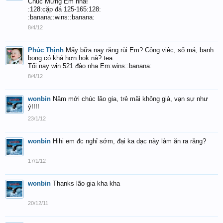
Chúc Mừng Em nha!
:128:cặp đá 125-165:128:
:banana::wins::banana:
8/4/12
Phúc Thịnh
Mấy bữa nay răng rùi Em? Công việc, số má, banh
bọng có khá hơn hok nà?:tea:
Tối nay win 521 đảo nha Em:wins::banana:
8/4/12
wonbin
Năm mới chúc lão gia, trẻ mãi không già, vạn sự như
ý!!!!
23/1/12
wonbin
Hihi em đc nghỉ sớm, đại ka dạc này làm ăn ra răng?
17/1/12
wonbin
Thanks lão gia kha kha
20/12/11