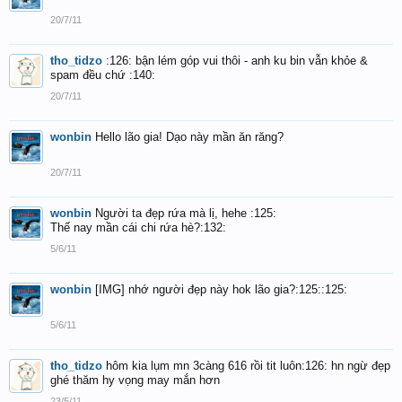
20/7/11
tho_tidzo
:126: bận lém góp vui thôi - anh ku bin vẫn khỏe &
spam đều chứ :140:
20/7/11
wonbin
Hello lão gia! Dạo này mần ăn răng?
20/7/11
wonbin
Người ta đẹp rứa mà lị, hehe :125:
Thế nay mần cái chi rứa hè?:132:
5/6/11
wonbin
[IMG] nhớ người đẹp này hok lão gia?:125::125:
5/6/11
tho_tidzo
hôm kia lụm mn 3càng 616 rồi tit luôn:126: hn ngừ đẹp
ghé thăm hy vọng may mắn hơn
23/5/11