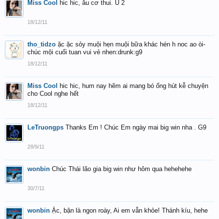
Miss Cool
hic hic, âu cơ thui. U 2
18/12/11
tho_tidzo
ặc ặc sỏy muội hẹn muội bữa khác hén h noc ao òi-
chúc mội cuối tuan vui vẻ nhen:drunk:g9
18/12/11
Miss Cool
hic hic, hum nay hẽm ai mang bó ống hút kễ chuyện
cho Cool nghe hết
18/12/11
LeTruongps
Thanks Em ! Chúc Em ngày mai big win nha . G9
28/9/11
wonbin
Chúc Thái lão gia big win như hôm qua hehehehe
30/7/11
wonbin
Ặc, bận là ngon roày, Ai em vẫn khỏe! Thánh kíu, hehe