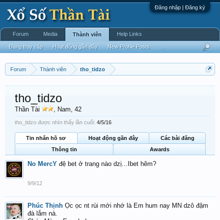
Đăng nhập | Đăng ký
Forum
Media
Help Links
Thành viên
Đang truy cập
Hoạt động gần đây
New Profile Posts
...
Forum
Thành viên
tho_tidzo
tho_tidzo
Thần Tài
, Nam, 42
tho_tidzo được nhìn thấy lần cuối:
4/5/16
Tin nhắn hồ sơ
Hoạt động gần đây
Các bài đăng
Thông tin
Awards
No MercY
đệ bet ở trang nào dzị...Ibet hẽm?
9/9/12
Phúc Thịnh
Ọc ọc nt rùi mới nhớ là Em hum nay MN dzô đậm
đà lắm nà.