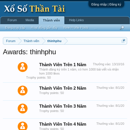
Đăng nhập | Đăng ký
Forum
Media
Help Links
Thành viên
Đang truy cập
Hoạt động gần đây
New Profile Posts
...
Forum
Thành viên
thinhphu
Awards: thinhphu
Thành Viên Trên 1 Năm
Thưởng vào:
13/10/16
Thành đăng ký trên 1 năm, có hơn 1000 bài viết và nhận
hơn 1000 likes
Trophy points: 50
Thành Viên Trên 2 Năm
Thưởng vào:
8/1/20
Trophy points: 50
Thành Viên Trên 3 Năm
Thưởng vào:
8/1/20
Trophy points: 50
Thành Viên Trên 4 Năm
Thưởng vào:
8/1/20
Trophy points: 50