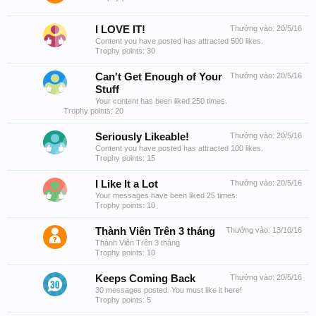
I LOVE IT!
Thưởng vào:
20/5/16
Content you have posted has attracted 500 likes.
Trophy points: 30
Can't Get Enough of Your
Thưởng vào:
20/5/16
Stuff
Your content has been liked 250 times.
Trophy points: 20
Seriously Likeable!
Thưởng vào:
20/5/16
Content you have posted has attracted 100 likes.
Trophy points: 15
I Like It a Lot
Thưởng vào:
20/5/16
Your messages have been liked 25 times.
Trophy points: 10
Thành Viên Trên 3 tháng
Thưởng vào:
13/10/16
Thành Viên Trên 3 tháng
Trophy points: 10
Keeps Coming Back
Thưởng vào:
20/5/16
30 messages posted. You must like it here!
Trophy points: 5