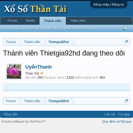
Đăng nhập | Đăng ký
Forum
Media
Help Links
Thành viên
Đang truy cập
Hoạt động gần đây
New Profile Posts
...
Forum
Thành viên
Thietgia92hd
Thành viên Thietgia92hd đang theo dõi
UyểnThanh
Thần Tài
Bài viết:
293
Đã được thích:
3,522
Điểm thành tích:
453
Forum
Thành viên
Thietgia92hd
Tiếng Việt
Liên hệ
Trợ giúp
Forum software by XenForo™
Quy định và Nội quy