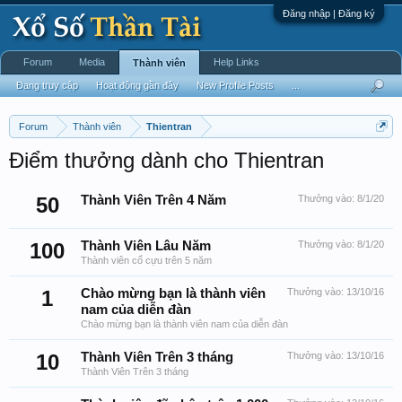
Đăng nhập | Đăng ký
Forum
Media
Help Links
Thành viên
Đang truy cập
Hoạt động gần đây
New Profile Posts
...
Forum
Thành viên
Thientran
Điểm thưởng dành cho Thientran
50
Thành Viên Trên 4 Năm
Thưởng vào:
8/1/20
100
Thành Viên Lâu Năm
Thưởng vào:
8/1/20
Thành viên cổ cựu trên 5 năm
1
Chào mừng bạn là thành viên
Thưởng vào:
13/10/16
nam của diễn đàn
Chào mừng bạn là thành viên nam của diễn đàn
10
Thành Viên Trên 3 tháng
Thưởng vào:
13/10/16
Thành Viên Trên 3 tháng