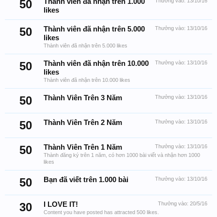
50
Thành viên đã nhận trên 1.000
Thưởng vào:
13/10/16
likes
50
Thành viên đã nhận trên 5.000
Thưởng vào:
13/10/16
likes
Thành viên đã nhận trên 5.000 likes
50
Thành viên đã nhận trên 10.000
Thưởng vào:
13/10/16
likes
Thành viên đã nhận trên 10.000 likes
50
Thành Viên Trên 3 Năm
Thưởng vào:
13/10/16
50
Thành Viên Trên 2 Năm
Thưởng vào:
13/10/16
50
Thành Viên Trên 1 Năm
Thưởng vào:
13/10/16
Thành đăng ký trên 1 năm, có hơn 1000 bài viết và nhận hơn 1000
likes
50
Bạn đã viết trên 1.000 bài
Thưởng vào:
13/10/16
30
I LOVE IT!
Thưởng vào:
20/5/16
Content you have posted has attracted 500 likes.