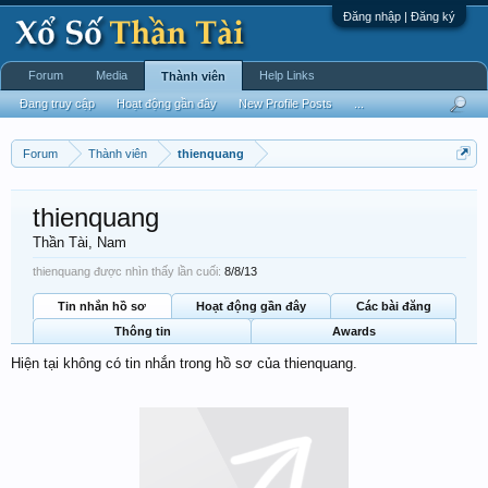
Đăng nhập | Đăng ký
Forum
Media
Help Links
Thành viên
Đang truy cập
Hoạt động gần đây
New Profile Posts
...
Forum
Thành viên
thienquang
thienquang
Thần Tài
, Nam
thienquang được nhìn thấy lần cuối:
8/8/13
Tin nhắn hồ sơ
Hoạt động gần đây
Các bài đăng
Thông tin
Awards
Hiện tại không có tin nhắn trong hồ sơ của thienquang.