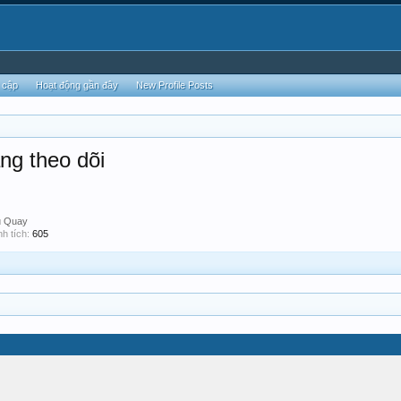
 cập
Hoạt động gần đây
New Profile Posts
ng theo dõi
u Quay
h tích:
605