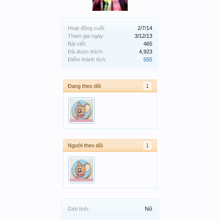
Hoạt động cuối:
2/7/14
Tham gia ngày:
3/12/13
Bài viết:
465
Đã được thích:
4,923
Điểm thành tích:
555
Đang theo dõi
1
Người theo dõi
1
Giới tính:
Nữ