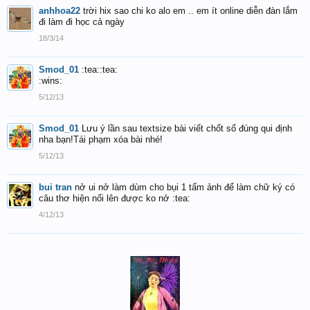
anhhoa22
trời hix sao chi ko alo em .. em ít online diễn đàn lắm
đi làm đi học cả ngày
18/3/14
Smod_01
:tea::tea:
:wins:
5/12/13
Smod_01
Lưu ý lần sau textsize bài viết chốt số đúng qui định
nha bạn!Tái phạm xóa bài nhé!
5/12/13
bui tran
nở ui nở làm dùm cho bụi 1 tấm ảnh để làm chữ ký có
câu thơ hiện nổi lên được ko nở :tea:
4/12/13