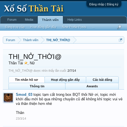
Đăng nhập | Đăng ký
Forum
Media
Help Links
Thành viên
Đang truy cập
Hoạt động gần đây
New Profile Posts
...
Forum
Thành viên
THỊ_NỞ_THỜI@
THỊ_NỞ_THỜI@
Thần Tài
, Nữ
THỊ_NỞ_THỜI@ được nhìn thấy lần cuối:
2/7/14
Tin nhắn hồ sơ
Hoạt động gần đây
Các bài đăng
Thông tin
Awards
Smod_03
topic tạm cất trong box BQT thôi Nở ơi, topic mới
khởi đầu mới bỏ qua những chuyện cũ để không khí topic vui vẻ
và thân thiện hơn nhé
Thân
23/3/14