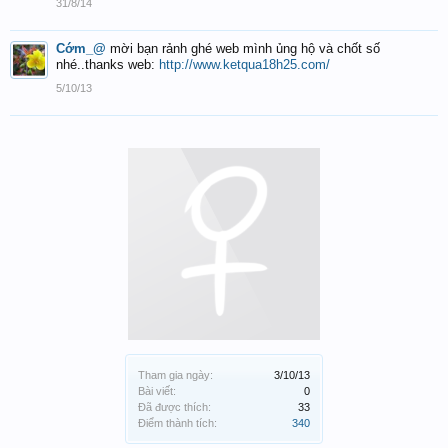
31/8/14
Cớm_@
mời bạn rảnh ghé web mình ủng hộ và chốt số
nhé..thanks web:
http://www.ketqua18h25.com/
5/10/13
Tham gia ngày:
3/10/13
Bài viết:
0
Đã được thích:
33
Điểm thành tích:
340