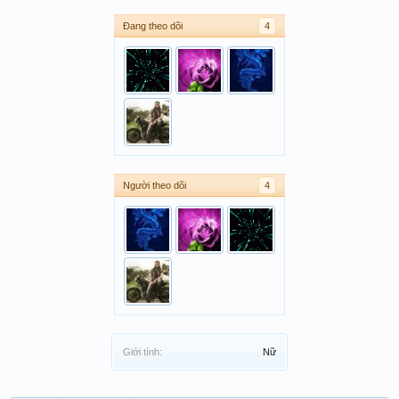
Đang theo dõi
4
Người theo dõi
4
Giới tính:
Nữ