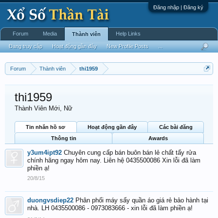
Đăng nhập | Đăng ký
Forum
Media
Help Links
Thành viên
Đang truy cập
Hoạt động gần đây
New Profile Posts
...
Forum
Thành viên
thi1959
thi1959
Thành Viên Mới
, Nữ
Tin nhắn hồ sơ
Hoạt động gần đây
Các bài đăng
Thông tin
Awards
y3um4ipt92
Chuyên cung cấp bán buôn bán lẻ chất tẩy rửa
chính hãng ngay hôm nay. Liên hệ 0435500086 Xin lỗi đã làm
phiền ạ!
20/8/15
duongvsdiep22
Phân phối máy sấy quần áo giá rẻ bảo hành tại
nhà. LH 0435500086 - 0973083666 - xin lỗi đã làm phiền ạ!