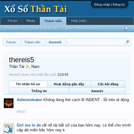
Đăng nhập | Đăng ký
Forum
Media
Help Links
Thành viên
Đang truy cập
Hoạt động gần đây
New Profile Posts
...
Forum
Thành viên
thereis5
thereis5
Thần Tài
, Nam
thereis5 được nhìn thấy lần cuối:
21/2/18
Tin nhắn hồ sơ
Hoạt động gần đây
Các bài đăng
Thông tin
Awards
Administrator
Không dùng thẻ cách lề INDENT - lỗi trên di động
9/5/17
Girl me lo de
rất nể tài bắt số của bạn hôm nay. có thể cho mình
cặp đá miền bắc hôm nay k