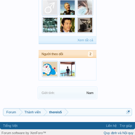
Xem tất cả
Người theo dõi
2
Giới tính:
Nam
Forum
Thành viên
thereis5
Tiếng Việt
Liên hệ
Trợ giúp
Forum software by XenForo™
Quy định và Nội quy