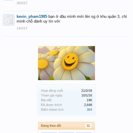
26/2/17
kevin_pham1985
bạn ở đâu mình mới lên sg ở khu quân 3, chỉ
mình chỗ đánh uy tín với
14/1/17
Hoạt động cuối:
21/2/18
Tham gia ngày:
10/1/16
Bài viết:
196
Đã được thích:
2,648
Điểm thành tích:
304
Đang theo dõi
11