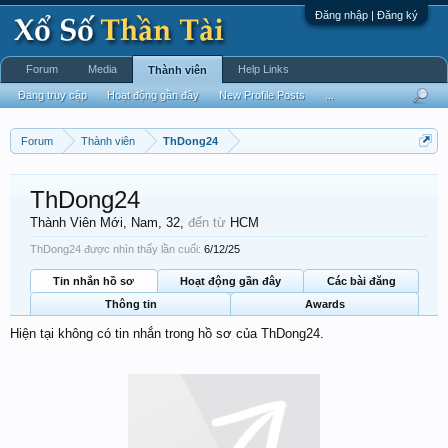
Đăng nhập | Đăng ký
Forum
Media
Help Links
Thành viên
Đang truy cập
Hoạt động gần đây
New Profile Posts
...
Forum
Thành viên
ThDong24
ThDong24
Thành Viên Mới
, Nam, 32,
đến từ
HCM
ThDong24 được nhìn thấy lần cuối:
6/12/25
Tin nhắn hồ sơ
Hoạt động gần đây
Các bài đăng
Thông tin
Awards
Hiện tại không có tin nhắn trong hồ sơ của ThDong24.