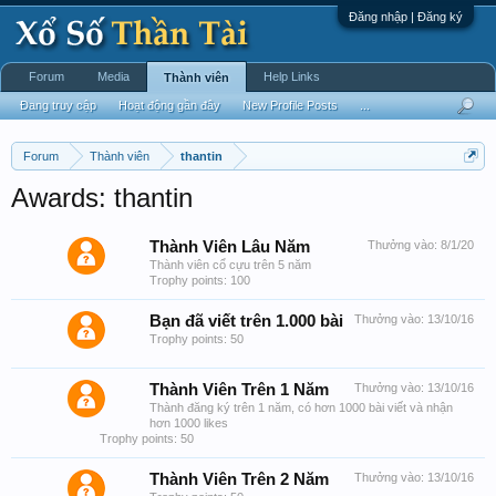
Đăng nhập | Đăng ký
Forum
Media
Help Links
Thành viên
Đang truy cập
Hoạt động gần đây
New Profile Posts
...
Forum
Thành viên
thantin
Awards: thantin
Thành Viên Lâu Năm
Thưởng vào:
8/1/20
Thành viên cổ cựu trên 5 năm
Trophy points: 100
Bạn đã viết trên 1.000 bài
Thưởng vào:
13/10/16
Trophy points: 50
Thành Viên Trên 1 Năm
Thưởng vào:
13/10/16
Thành đăng ký trên 1 năm, có hơn 1000 bài viết và nhận
hơn 1000 likes
Trophy points: 50
Thành Viên Trên 2 Năm
Thưởng vào:
13/10/16