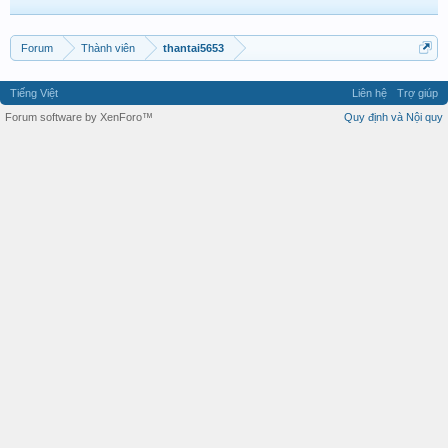
Forum
Thành viên
thantai5653
Tiếng Việt
Liên hệ
Trợ giúp
Forum software by XenForo™
Quy định và Nội quy