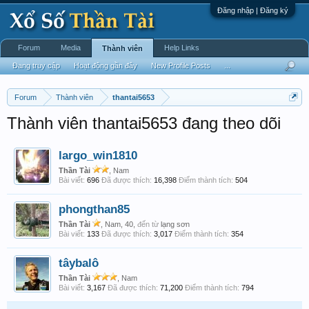
Đăng nhập | Đăng ký
Forum
Media
Help Links
Thành viên
Đang truy cập
Hoạt động gần đây
New Profile Posts
...
Forum
Thành viên
thantai5653
Thành viên thantai5653 đang theo dõi
largo_win1810
Thần Tài
, Nam
Bài viết:
696
Đã được thích:
16,398
Điểm thành tích:
504
phongthan85
Thần Tài
, Nam, 40,
đến từ
lạng sơn
Bài viết:
133
Đã được thích:
3,017
Điểm thành tích:
354
tâybalô
Thần Tài
, Nam
Bài viết:
3,167
Đã được thích:
71,200
Điểm thành tích:
794